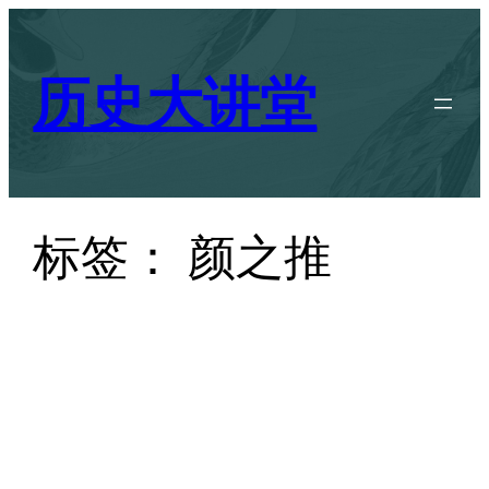
跳
至
历史大讲堂
内
容
标签：
颜之推