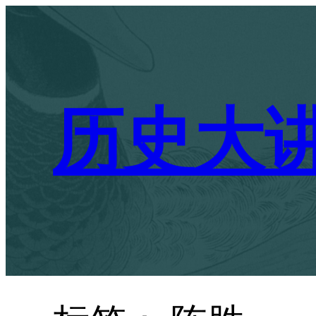
跳
至
内
容
历史大