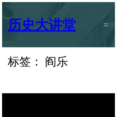
跳
至
历史大讲堂
内
容
标签：
阎乐