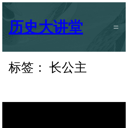
跳
至
历史大讲堂
内
容
标签：
长公主