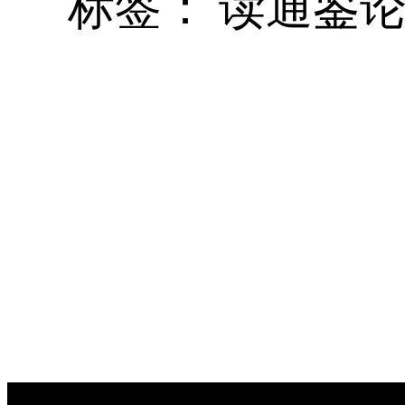
标签：
读通鉴