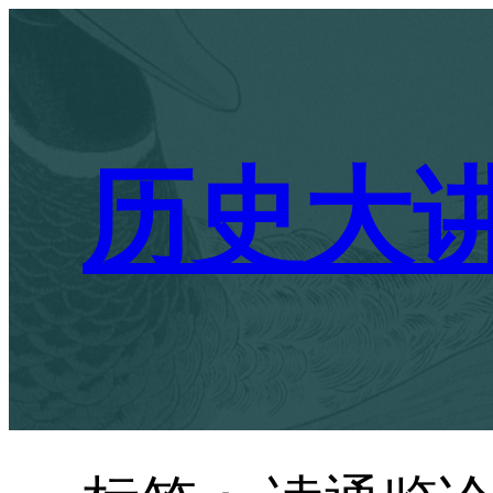
跳
至
内
容
历史大