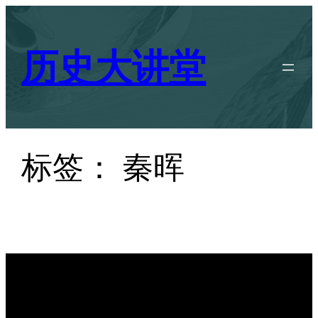
跳
至
历史大讲堂
内
容
标签：
秦晖