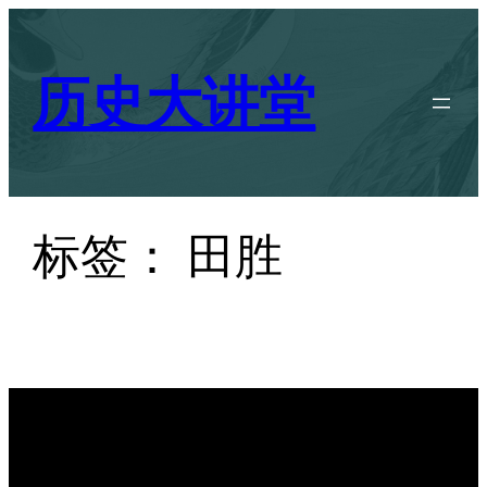
跳
至
历史大讲堂
内
容
标签：
田胜