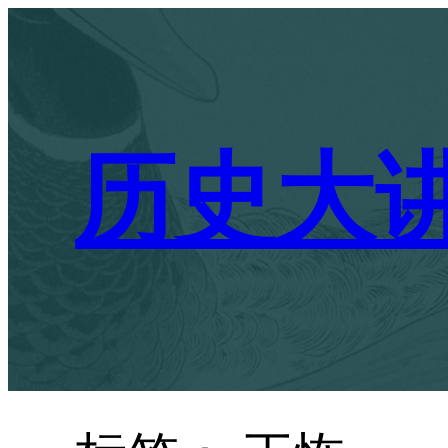
跳
至
内
容
历史大