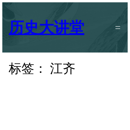
跳
至
历史大讲堂
内
容
标签：
江齐