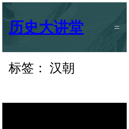
跳
至
历史大讲堂
内
容
标签：
汉朝