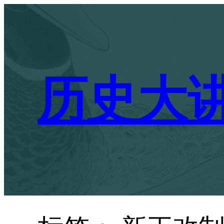
跳
至
内
容
历史大