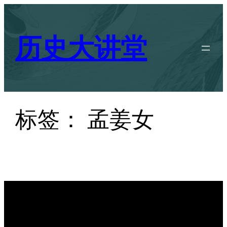
跳
至
历史大讲堂
内
容
标签：
孟姜女