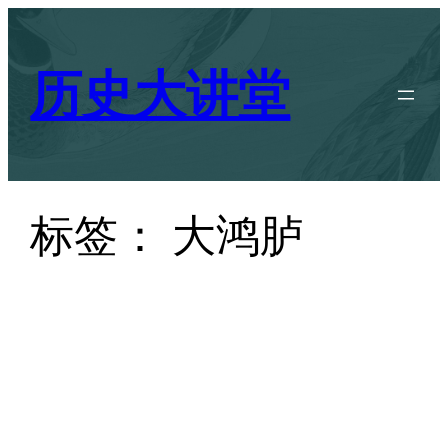
跳
至
历史大讲堂
内
容
标签：
大鸿胪