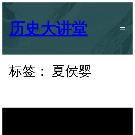
跳
至
历史大讲堂
内
容
标签：
夏侯婴