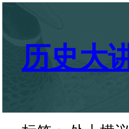
跳
至
内
容
历史大