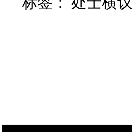
标签：
处士横