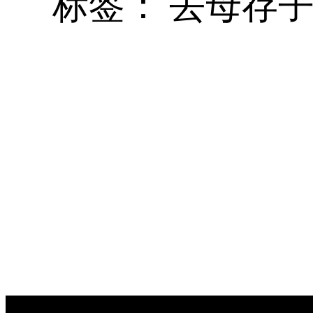
标签：
去母存