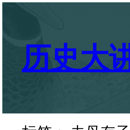
跳
至
内
容
历史大