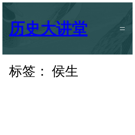
跳
至
历史大讲堂
内
容
标签：
侯生